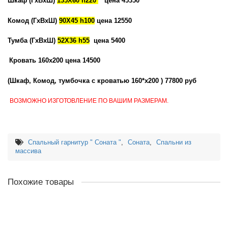
Шкаф (ГхВхШ)
135Х60 h220
цена
45350
Комод
(ГхВхШ)
90Х45 h100
цена 12550
Тумба
(ГхВхШ)
52Х36 h55
цена 5400
Кровать 160х200 цена 14500
(Шкаф, Комод, тумбочка с кроватью 160*х200 ) 77800 руб
ВОЗМОЖНО ИЗГОТОВЛЕНИЕ ПО ВАШИМ РАЗМЕРАМ.
Спальный гарнитур " Соната "
,
Соната
,
Спальни из
массива
Похожие товары
Спальный гарнитур №2