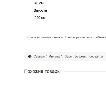
40 см
Высота
220 см
Возможно изготовление по Вашим размерам с любым 
Сервант " Милана "
,
Заря
,
Буфеты
,
серванты
Похожие товары
Стенка " Кардинал "
78200р.
В корзину