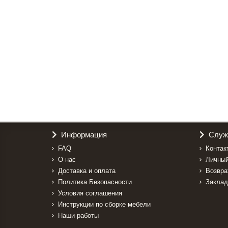
В корзину
Шкаф книжный "Витязь Д"
29500р.
В корзину
Информация
Служ
FAQ
Контак
О нас
Личный
Доставка и оплата
Возвра
Политика Безопасности
Заклад
Условия соглашения
Инструкции по сборке мебели
Наши работы