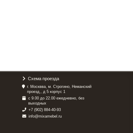
Схема проезда
г. Москвва, м. Строгино, Неманский
проезд,, д 5 корпус 1
с 9.00 до 22.00 ежедневно, без
выходных
+7 (902) 884-40-93
info@mixamebel.ru