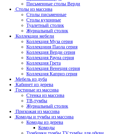
Письменные столы Верди
Столы из массива
Столы письменные
Столы кухонные
Туалетный столик
Журнальный столик
Коллекции мебели
Коллекция Муза серия
Коллекциия Паола серия
Коллекция Верди серия
Коллекция Рауна серия
Коллекция Грета
Коллекция Венеция серия
Коллекция Каприз серия
Мебель из дуба
Кабинет из дерева
Гостиные из массива
Стенка из массива
ТВ-тумбы
Журнальный столик
Прихожая из массива
Комоды и тумбы из массива
Комоды из дерева
Комоды
Тумбочки,тумбы TV,тумбы для обуви