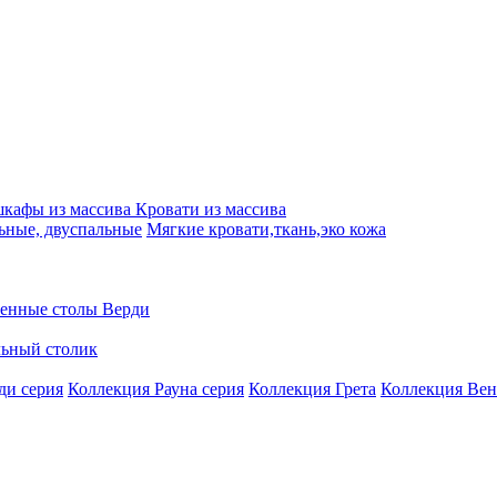
кафы из массива
Кровати из массива
ьные, двуспальные
Мягкие кровати,ткань,эко кожа
енные столы Верди
ьный столик
ди серия
Коллекция Рауна серия
Коллекция Грета
Коллекция Вен