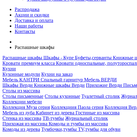
Распродажа
Акции и скидки
Доставка и оплата
Наши работы
Контакты
Распашные шкафы
Распашные шкафы
Шкафы - Купе
Буфеты,серванты
Книжные ш
Кровати премиум класса
Кровати односпальные, полутороспал
Кухни
Кухонные модули
Кухни на заказ
Мебель КАНТРИ
Спальный гарнитур
Мебель ВЕРДИ
Шкафы Верди
Книжные шкафы Верди
Прихожие Верди
Письм
Столы из массива
Столы письменные
Столы кухонные
Туалетный столик
Журнал
Коллекции мебели
Коллекция Муза серия
Коллекциия Паола серия
Коллекция Вер
Мебель из дуба
Кабинет из дерева
Гостиные из массива
Стенка из массива
ТВ-тумбы
Журнальный столик
Прихожая из массива
Комоды и тумбы из массива
Комоды из дерева
Тумбочки,тумбы TV,тумбы для обуви