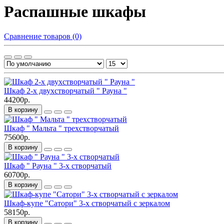
Распашные шкафы
Сравнение товаров (0)
Шкаф 2-х двухстворчатый " Рауна "
44200р.
В корзину
Шкаф " Мальта " трехстворчатый
75600р.
В корзину
Шкаф " Рауна " 3-х створчатый
60700р.
В корзину
Шкаф-купе "Сатори" 3-х створчатый с зеркалом
58150р.
В корзину