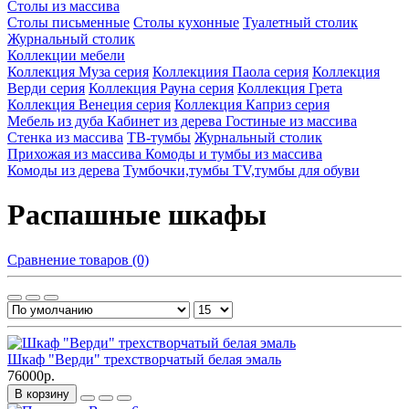
Столы из массива
Столы письменные
Столы кухонные
Туалетный столик
Журнальный столик
Коллекции мебели
Коллекция Муза серия
Коллекциия Паола серия
Коллекция
Верди серия
Коллекция Рауна серия
Коллекция Грета
Коллекция Венеция серия
Коллекция Каприз серия
Мебель из дуба
Кабинет из дерева
Гостиные из массива
Стенка из массива
ТВ-тумбы
Журнальный столик
Прихожая из массива
Комоды и тумбы из массива
Комоды из дерева
Тумбочки,тумбы TV,тумбы для обуви
Распашные шкафы
Сравнение товаров (0)
Шкаф "Верди" трехстворчатый белая эмаль
76000р.
В корзину