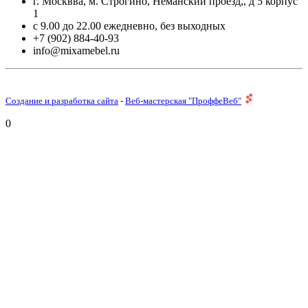
г. Москвва, м. Строгино, Неманский проезд,, д 5 корпус
1
с 9.00 до 22.00 ежедневно, без выходных
+7 (902) 884-40-93
info@mixamebel.ru
Создание и разработка сайта
-
Веб-мастерская "ПроффеВеб"
0