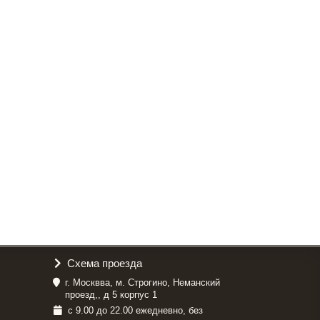
Схема проезда
г. Москвва, м. Строгино, Неманский
проезд,, д 5 корпус 1
с 9.00 до 22.00 ежедневно, без