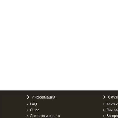
Модуль для кухни МК-203
10200р.
В корзину
Модуль для кухни МК-204
10300р.
В корзину
Информация
Служ
FAQ
Контак
О нас
Личный
Доставка и оплата
Возвра