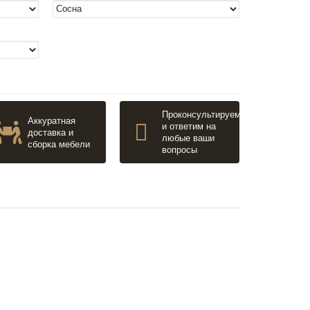
Проконсультируем
Аккуратная
и ответим на
доставка и
любые ваши
сборка мебели
вопросы