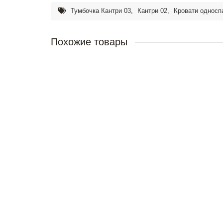
Тумбочка Кантри 03
,
Кантри 02
,
Кровати односп
Похожие товары
Комод Кантри 020
21500р.
В корзину
Стол Кантри 05
39600р.
В корзину