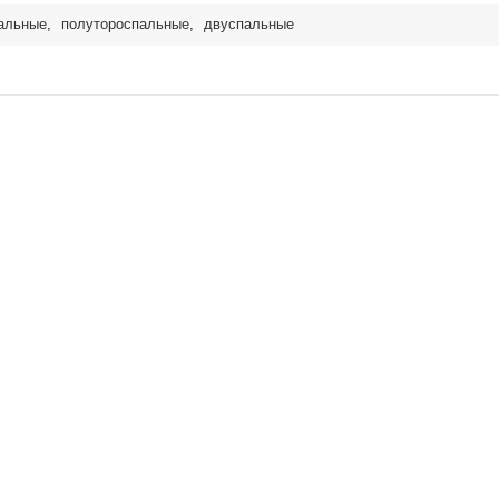
альные
,
полутороспальные
,
двуспальные