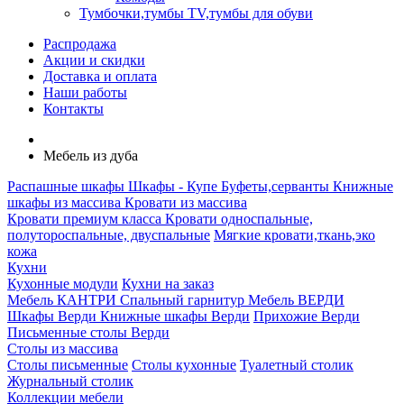
Тумбочки,тумбы TV,тумбы для обуви
Распродажа
Акции и скидки
Доставка и оплата
Наши работы
Контакты
Мебель из дуба
Распашные шкафы
Шкафы - Купе
Буфеты,серванты
Книжные
шкафы из массива
Кровати из массива
Кровати премиум класса
Кровати односпальные,
полутороспальные, двуспальные
Мягкие кровати,ткань,эко
кожа
Кухни
Кухонные модули
Кухни на заказ
Мебель КАНТРИ
Спальный гарнитур
Мебель ВЕРДИ
Шкафы Верди
Книжные шкафы Верди
Прихожие Верди
Письменные столы Верди
Столы из массива
Столы письменные
Столы кухонные
Туалетный столик
Журнальный столик
Коллекции мебели