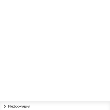
В корзину
Шкаф " Милана 2 "
63200р.
В корзину
Шкаф " Милана 1/2 " Слоновая кость + патина золото
78200р.
В корзину
Информация