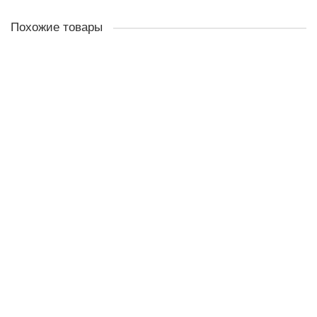
Похожие товары
Шкаф " Верди 1/3 "
78800р.
В корзину
Шкаф " Верди 1/6 "
148300р.
В корзину
Шкаф " Милана 1/4 " белая эмаль
126120р.