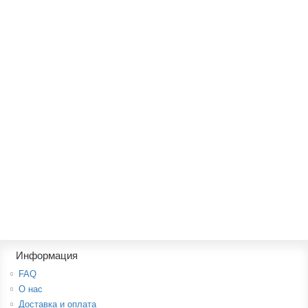
Кабинет Верди 2 из массива дерева
159600р.
В корзину
Кабинет "Паола"
159000р.
В корзину
Информация
FAQ
О нас
Доставка и оплата