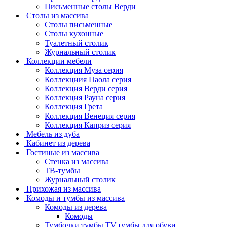
Письменные столы Верди
Столы из массива
Столы письменные
Столы кухонные
Туалетный столик
Журнальный столик
Коллекции мебели
Коллекция Муза серия
Коллекциия Паола серия
Коллекция Верди серия
Коллекция Рауна серия
Коллекция Грета
Коллекция Венеция серия
Коллекция Каприз серия
Мебель из дуба
Кабинет из дерева
Гостиные из массива
Стенка из массива
ТВ-тумбы
Журнальный столик
Прихожая из массива
Комоды и тумбы из массива
Комоды из дерева
Комоды
Тумбочки,тумбы TV,тумбы для обуви