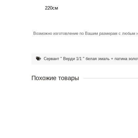
220см
Возможно изготовление по Вашим размерам с любым 
Cервант " Верди 1/1 " белая эмаль + патина золо
Похожие товары
Сервант " Верди 1/1 "
30150р.
В корзину