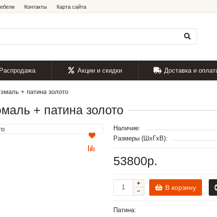
мебели
Контакты
Карта сайта
Распродажа
Акции и скидки
Доставка и оплат
 эмаль + патина золото
эмаль + патина золото
Наличие:
Размеры (ШxГxВ):
53800р.
В корзину
Патина: